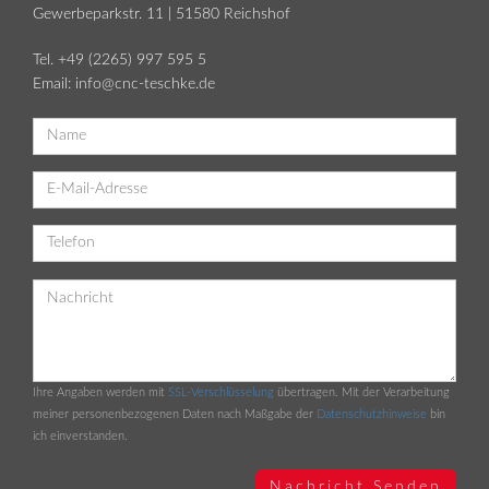
Gewerbeparkstr. 11 | 51580 Reichshof
Tel. +49 (2265) 997 595 5
Email: info@cnc-teschke.de
Ihre Angaben werden mit
SSL-Verschlüsselung
übertragen. Mit der Verarbeitung
meiner personenbezogenen Daten nach Maßgabe der
Datenschutzhinweise
bin
ich einverstanden.
Nachricht Senden