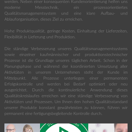
werden. Neben einer konsequenten Kundenorientierung helfen uns
moderne Messtechnik, ein prozessorientiertes
Qualitätsmanagementsystem und eine klare Aufbau- und
Ablauforganisation, dieses Ziel zu erreichen.
Hohe Produktqualität, geringe Kosten, Einhaltung der Lieferzeiten,
Flexibilität in Lieferung und Produktion.
Die ständige Verbesserung unseres Qualitätsmanagementsystems
sowie einzelner kaufmännischer und produktionstechnischer
Prozesse ist die Grundlage unseres täglichen Arbeit. Schon in der
Planungsphase und während der koordinierten Umsetzung aller
Aktivitäten in unserem Unternehmen steht der Kunde im
Mittelpunkt. Alle Prozesse unterliegen einer permanenten
Erfolgskontrolle und werden bei Bedarf optimiert oder neu
ausgerichtet. Durch die kontinuierliche Anwendung dieses
Qualitätskreislaufes erreichen wir eine ständige Verbesserung von
Aktivitäten und Prozessen. Um Ihnen den hohen Qualitätsstandard
unserer Produkte konstant gewährleisten zu können, führen wir
permanent eine fertigungsbegleitende Kontrolle durch.