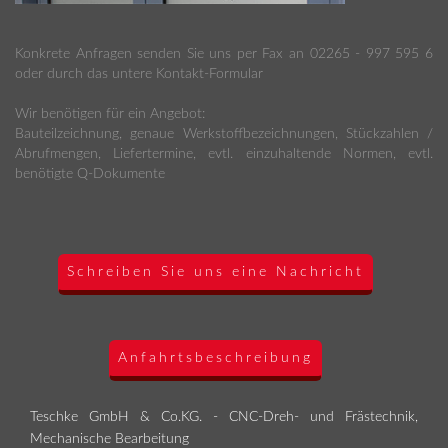
Konkrete Anfragen senden Sie uns per Fax an 02265 - 997 595 6
oder durch das untere Kontakt-Formular
Wir benötigen für ein Angebot:
Bauteilzeichnung, genaue Werkstoffbezeichnungen, Stückzahlen /
Abrufmengen, Liefertermine, evtl. einzuhaltende Normen, evtl.
benötigte Q-Dokumente
Schreiben Sie uns eine Nachricht
Anfahrtsbeschreibung
Teschke GmbH & Co.KG. - CNC-Dreh- und Frästechnik,
Mechanische Bearbeitung