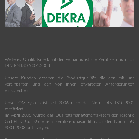
Weiteres Qualitätsmerkmal der Fertigung ist die Zertifizierung nach
DIN EN ISO 9001:2008
Unsere Kunden erhalten die Produktqualität, die den mit uns
vereinbarten und den von ihnen erwarteten Anforderungen
entsprechen.
Unser QM-System ist seit 2006 nach der Norm DIN ISO 9001
zertifiziert.
Im April 2006 wurde das Qualitätsmanagementsystem der Teschke
GmbH & Co. KG einem Zertifizierungsaudit nach der Norm ISO
9001:2008 unterzogen.